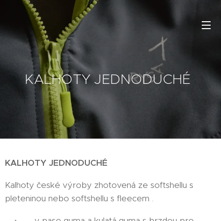
KALHOTY JEDNODUCHÉ
KALHOTY JEDNODUCHÉ
Kalhoty české výroby zhotovená ze softshellu s
pleteninou nebo softshellu s fleecem .
v pase guma a kulatá guma s brzdou pro